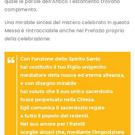
quale le parole dell’Antico Testamento trovano
compimento.
Una mirabile sintesi del mistero celebrato in questa
Messa è rintracciabile anche nel Prefazio proprio
della celebrazione:
Con l’unzione dello Spirito Santo
hai costituito il tuo Figlio unigenito
mediatore della nuova ed eterna alleanza,
e con disegno mirabile
hai voluto che il suo unico sacerdozio
fosse perpetuato nella Chiesa.
Egli comunica il sacerdozio regale
a tutto il popolo dei redenti.
Nel suo amore per i fratelli
sceglie alcuni che, mediante l’imposizione