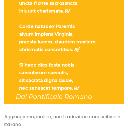
uncta fronte sacrosancta
inluunt charismata.
R/
Corde natus ex Parentis
alvum implens Virginis,
praesta lucem, claudem mortem
chrismatis consortibus.
R/
Si haec dies festa nobis
saeculorum saeculis,
sit sacrata digna laude,
nec senescat tempore.
R/
Dal Pontificale Romano
Aggiungiamo, inoltre, una traduzione conoscitiva in
italiano