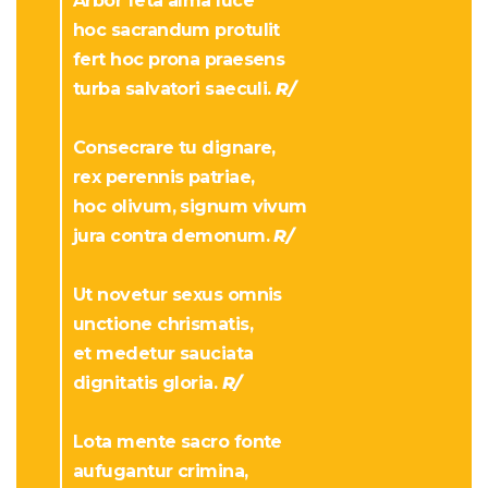
Arbor feta alma luce
hoc sacrandum protulit
fert hoc prona praesens
turba salvatori saeculi.
R/
Consecrare tu dignare,
rex perennis patriae,
hoc olivum, signum vivum
jura contra demonum.
R/
Ut novetur sexus omnis
unctione chrismatis,
et medetur sauciata
dignitatis gloria.
R/
Lota mente sacro fonte
aufugantur crimina,